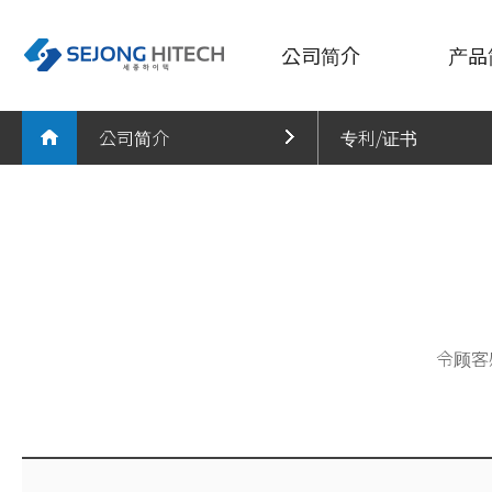
公司简介
产品
公司简介
专利/证书
公司简介
蔬菜/
切葱机
公司简介
公司简介
沿革
切菜机
专利/证书
产品简介
沿革
多功能
CI简介
事业实绩
专利/证书
罩式搅
地址
肉类加
宣传中心
CI简介
切生肉
令顾客
客服
地址
切肉机
熏肉）
锤肉机/
铰肉机