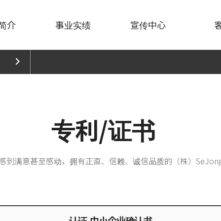
简介
事业实绩
宣传中心
水果设备
连锁店/
新闻与公告
产品咨
加工企业
宣传影片
报价咨
学校及公共行政机关
产品目录
出口咨
切菜机
医院及大型企业
专利/证书
宣传活动
拌机/粉碎机
海外供货
Naver博客
工设备
YouTube
机
感到满意甚至感动，拥有正直、信赖、诚信品质的（株）SeJongHi
Naver TV
（白煮肉/
品牌简介
划口机/
hypion
Sea Mart
认证-中小企业确认书