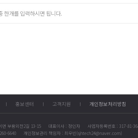
중 한개를 입력하시면 됩니다.
홍보센터
고객지원
개인정보처리방침
이면 부용외천2길 13-15
대표이사 : 정인자
사업자등록번호 : 317-81-36
260-6640
개인정보관리 책임자 : 최우빈(sjhtech24@naver.com)