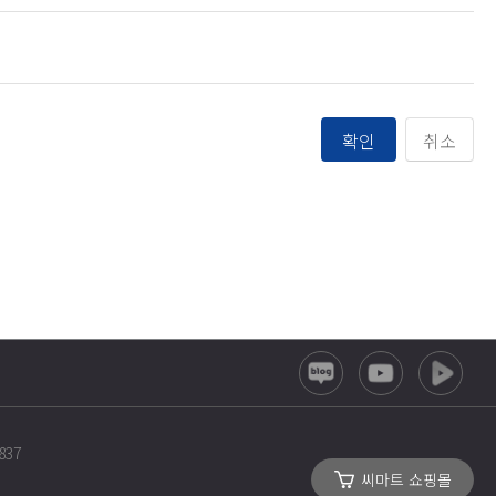
확인
취소
837
씨마트 쇼핑몰