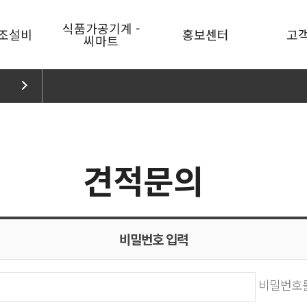
식품가공기계 -
조설비
홍보센터
고
씨마트
야채과일
뉴스&공지
제품문
육가공
홍보영상
견적문
수산물
카달로그
수출문
견적문의
축
기타식품가공
홍보활동
블로그
온살균
주방/홀
유튜브
포장기기/
네이버TV
소모품
비밀번호 입력
브랜드소개
품기계
하이피온
비밀번호를
씨마트