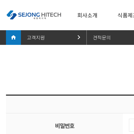
회사소개
식품제
고객지원
견적문의
회사소개
세척
회사소개
제품문의
회사연혁
분쇄
특허/인증 현황
착즙
식품제조설비
견적문의
CI 소개
추출/농
식품가공기계 - 씨마트
수출문의
오시는 길
고온/저
홍보센터
충진
고객지원
포장
기타 식
비밀번호