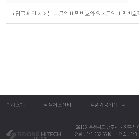
• 답글 확인 시에는 본글의 비밀번호와 원본글의 비밀번호
회사소개
식품제조설비
식품가공기계 - 씨마트
(28185) 충청북도 청주시 서원구 남
전화 : 043-262-6640
팩스 : 043-