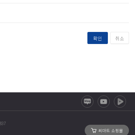
확인
취소
837
씨마트 쇼핑몰