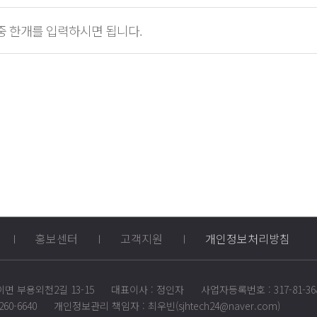
중 한개를 입력하시면 됩니다.
홍보센터
고객지원
개인정보처리방침
이면 부용외천2길 13-15
대표이사 : 정인자
사업자등록번호 : 317-81-36
260-6640
개인정보관리 책임자 : 최우빈(sjhtech24@naver.com)