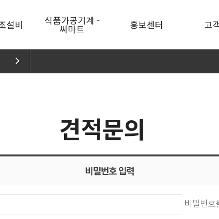
식품가공기계 -
조설비
홍보센터
고
씨마트
야채과일
뉴스&공지
제품문
육가공
홍보영상
견적문
수산물
카달로그
수출문
견적문의
축
기타식품가공
홍보활동
블로그
온살균
주방/홀
유튜브
포장기기/
네이버TV
소모품
비밀번호 입력
브랜드소개
품기계
하이피온
비밀번호를
씨마트