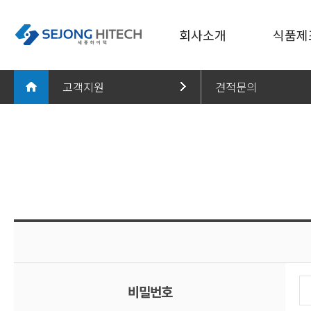
회사소개
식품제
고객지원
견적문의
회사소개
세척
회사소개
제품문의
회사연혁
분쇄
특허/인증 현황
착즙
식품제조설비
견적문의
CI 소개
추출/농
식품가공기계 - 씨마트
수출문의
오시는 길
고온/저
홍보센터
충진
고객지원
포장
기타 식
비밀번호