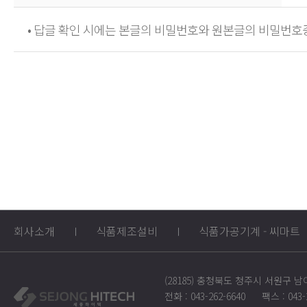
• 답글 확인 시에는 본글의 비밀번호와 원본글의 비밀번호
회사소개
식품제조설비
식품가공기계 - 씨마트
(28185) 충청북도 청주시 서원구 남
전화 : 043-262-6640
팩스 : 043-