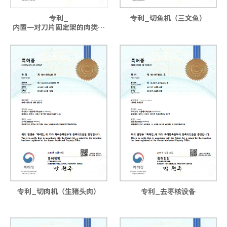
专利_
专利_切鱼机（三文鱼）
内置一对刀片固定架的肉类细
切机
专利_切肉机（生猪头肉）
专利_去枣核设备