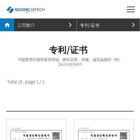
公司简介
专利/证书
公司简介
公司简介
专利/证书
产品简介
沿革
令顾客感到满意甚至感动，拥有正直、信赖、诚信品质的（株）
事业实绩
专利/证书
SeJongHitech
宣传中心
CI简介
,
Total
18
page
1
/ 1
客服
地址