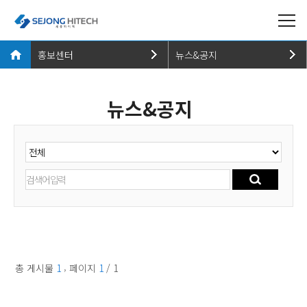
홍보센터
뉴스&공지
회사소개
뉴스&공지
뉴스&공지
식품제조설비
홍보영상
식품가공기계 - 씨마트
카달로그
홍보센터
홍보활동
고객지원
브랜드소개
,
총 게시물
1
페이지
1
/ 1